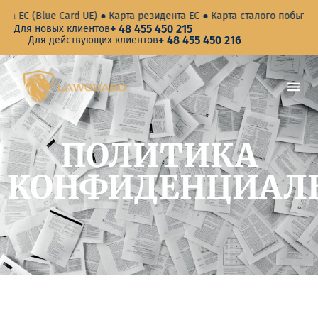
Blue Card UE) ● Карта резидента ЕС ● Карта сталого побыта по кор
+ 48 455 450 215
Для новых клиентов
+ 48 455 450 216
Для действующих клиентов
ПОЛИТИКА
КОНФИДЕНЦИАЛ