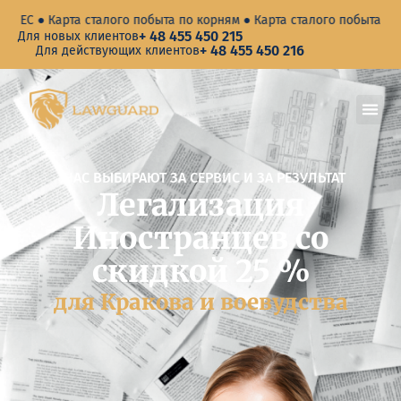
а сталого побыта по корням ● Карта сталого побыта по браку ● Кар
+ 48 455 450 215
Для новых клиентов
+ 48 455 450 216
Для действующих клиентов
НАС ВЫБИРАЮТ ЗА СЕРВИС И ЗА РЕЗУЛЬТАТ
Легализация
Иностранцев со
скидкой 25 %
для Кракова и воевудства