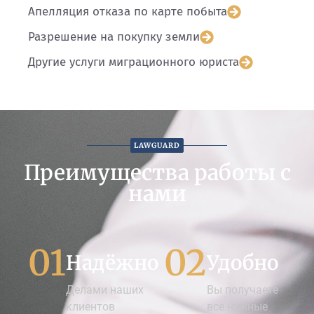
Апелляция отказа по карте побыта
Разрешение на покупку земли
Другие услуги миграционного юриста
LAWGUARD
Преимущества работы с
нами
01
02
Надёжно
Удобно
Делами наших
Вы получаете
клиентов
все нужные