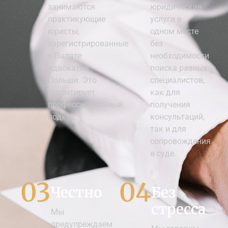
занимаются
юридические
практикующие
услуги в
юристы,
одном месте
зарегистрированные
без
в Палате
необходимости
адвокатов
поиска разных
Польши. Это
специалистов,
гарантирует
как для
профессиональный
получения
подход.
консультаций,
так и для
сопровождения
в суде.
03
04
Честно
Без
стресса
Мы
предупреждаем