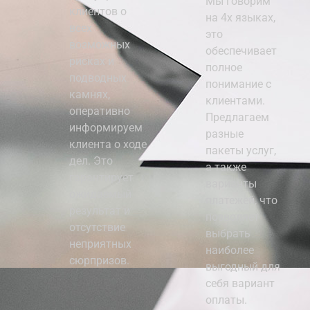
Мы говорим
клиентов о
на 4х языках,
всех
это
возможных
обеспечивает
рисках и
полное
подводных
понимание с
камнях,
клиентами.
оперативно
Предлагаем
информируем
разные
клиента о ходе
пакеты услуг,
дел. Это
а также
гарантирует
варианты
ожидаемый
платежей, что
результат и
позволяет
отсутствие
выбрать
неприятных
наиболее
сюрпризов.
выгодный для
себя вариант
оплаты.